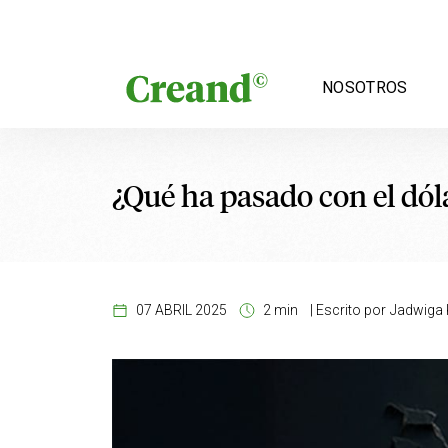
Saltar al contenido
NOSOTROS
¿Qué ha pasado con el dól
07 ABRIL 2025
2 min
|
Escrito por
Jadwiga K