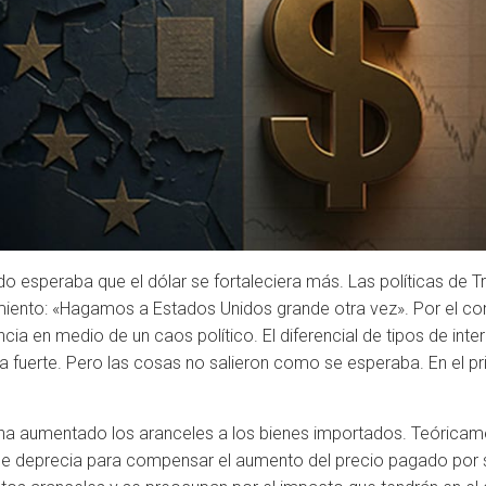
o esperaba que el dólar se fortaleciera más. Las políticas de T
miento: «Hagamos a Estados Unidos grande otra vez». Por el co
ia en medio de un caos político. El diferencial de tipos de inte
ía fuerte. Pero las cosas no salieron como se esperaba. En el pri
 ha aumentado los aranceles a los bienes importados. Teóricam
se deprecia para compensar el aumento del precio pagado por 