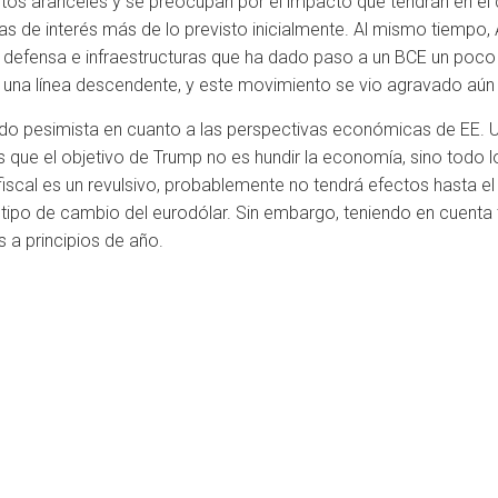
stos aranceles y se preocupan por el impacto que tendrán en el 
as de interés más de lo previsto inicialmente. Al mismo tiempo
n defensa e infraestructuras que ha dado paso a un BCE un poco m
 a una línea descendente, y este movimiento se vio agravado aún 
 pesimista en cuanto a las perspectivas económicas de EE. UU.
s que el objetivo de Trump no es hundir la economía, sino todo l
iscal es un revulsivo, probablemente no tendrá efectos hasta e
l tipo de cambio del eurodólar. Sin embargo, teniendo en cuent
 a principios de año.