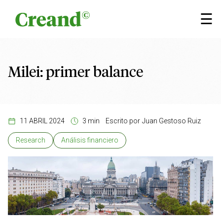
Saltar al contenido
×
☰
Milei: primer balance
11 ABRIL 2024
3 min
Escrito por
Juan Gestoso Ruiz
Research
Análisis financiero