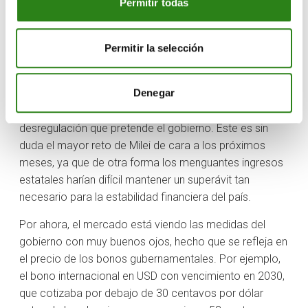
Permitir todas
recesión y pobreza aumentando). Para combatir esta
caída en la actividad económica manteniendo un
superávit fiscal, sería necesario impulsar los sectores
Permitir la selección
privados de la economía, y es aquí donde el ejecutivo
está encontrando más problemas. Al no contar con
Denegar
mayoría en el Congreso, este está tumbando la
mayoría de las propuestas de liberalización y
desregulación que pretende el gobierno. Este es sin
duda el mayor reto de Milei de cara a los próximos
meses, ya que de otra forma los menguantes ingresos
estatales harían difícil mantener un superávit tan
necesario para la estabilidad financiera del país.
Por ahora, el mercado está viendo las medidas del
gobierno con muy buenos ojos, hecho que se refleja en
el precio de los bonos gubernamentales. Por ejemplo,
el bono internacional en USD con vencimiento en 2030,
que cotizaba por debajo de 30 centavos por dólar