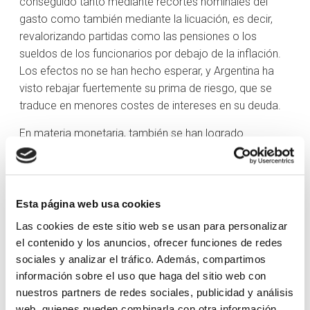
conseguido tanto mediante recortes nominales del
gasto como también mediante la licuación, es decir,
revalorizando partidas como las pensiones o los
sueldos de los funcionarios por debajo de la inflación.
Los efectos no se han hecho esperar, y Argentina ha
visto rebajar fuertemente su prima de riesgo, que se
traduce en menores costes de intereses en su deuda.
En materia monetaria, también se han logrado
importantes avances. En primer lugar, las reservas
internacionales, a pesar de que siguen siendo
netamente negativas (no son suficientes para hacer
frente a los pasivos), se han recuperado notablemente,
Esta página web usa cookies
en unos 6.000 millones de USD. En segundo lugar, con
Las cookies de este sitio web se usan para personalizar
la reducción de la brecha cambiaria (diferencia entre el
el contenido y los anuncios, ofrecer funciones de redes
tipo de cambio oficial del peso frente al de mercado)
sociales y analizar el tráfico. Además, compartimos
se ha solventado buena parte de la deuda permanente
información sobre el uso que haga del sitio web con
y creciente del Banco Central de la República Argentina
nuestros partners de redes sociales, publicidad y análisis
con los importadores. No solo esto, sino que además
web, quienes pueden combinarla con otra información