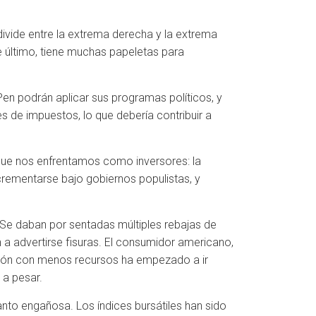
divide entre la extrema derecha y la extrema
e último, tiene muchas papeletas para
Pen podrán aplicar sus programas políticos, y
s de impuestos, lo que debería contribuir a
 que nos enfrentamos como inversores: la
crementarse bajo gobiernos populistas, y
n. Se daban por sentadas múltiples rebajas de
 advertirse fisuras. El consumidor americano,
ación con menos recursos ha empezado a ir
 a pesar.
anto engañosa. Los índices bursátiles han sido