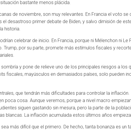
 situación bastante menos plácida.
canas de noviembre, son muy relevantes. En Francia el voto se 
 el desastroso primer debate de Biden, y salvo dimisión de est
a historia.
rían celebrar de inicio. En Francia, porque ni Mélenchon ni Le 
. Trump, por su parte, promete más estímulos fiscales y recorte
riales.
sombría y pone de relieve uno de los principales riesgos a los
icits fiscales, mayúsculos en demasiados países, solo pueden in
ntrales, que tendrán más dificultades para controlar la inflació
en poca cosa. Aunque veremos, porque a nivel macro empiezan a
udientes siguen gastando sin mesura, pero la parte de la pobl
as blancas. La inflación acumulada estos últimos años empieza
sea más difícil que el primero. De hecho, tanta bonanza es un t