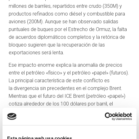
millones de barriles, repartidos entre crudo (350M) y
productos refinados como diésel y combustible para
aviones (200M). Aunque se han observado salidas
puntuales de buques por el Estrecho de Ormuz, la falta
de acuerdos diplomáticos completos y la retórica de
bloqueo sugieren que la recuperación de las
exportaciones será lenta.
Ese impacto enorme explica la anomalía de precios
entre el petróleo «físico» y el petróleo «papel» (futuros).
La principal característica de este conflicto es
la divergencia sin precedentes en el complejo Brent.
Mientras que el futuro del ICE Brent (petróleo «papel»)
cotiza alrededor de los 100 dólares por barril, el
petróleo físico cotiza por encima de los 130 dólares.
Esta brecha de más de 30 dólares es un máximo
histórico (lo normal son +/- 3 dólares por barril). No se
Esta página web usa cookies