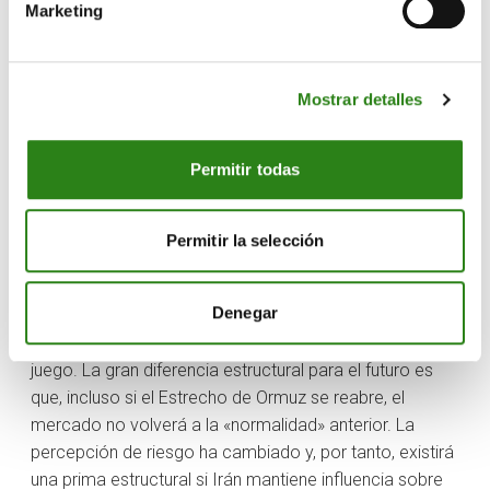
petróleo para Asia, pero ahora se ha desplazado al
Marketing
Atlántico. Asia está «succionando» barriles de la
cuenca atlántica (como el WTI Midland de Estados
Unidos), lo que encarece el Brent físico en Europa de
Mostrar detalles
forma violenta.
Además, hay que tener en cuenta la logística y los
Permitir todas
fletes. El coste de mover el petróleo y la interrupción
de las cadenas de suministro han fragmentado el
Permitir la selección
mercado. Reiniciar estas rutas tras un bloqueo no es
instantáneo. Llevará meses (se estima que hasta
octubre) alcanzar una normalización.
Denegar
Todo esto hace que existan unas nuevas reglas del
juego. La gran diferencia estructural para el futuro es
que, incluso si el Estrecho de Ormuz se reabre, el
mercado no volverá a la «normalidad» anterior. La
percepción de riesgo ha cambiado y, por tanto, existirá
una prima estructural si Irán mantiene influencia sobre