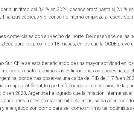
cer a un ritmo del 3,4 % en 2024, desacelerará hasta el 2,1 % en 2
las finanzas públicas y el consumo interno empieza a resentirse,
ones comerciales con su vecino del norte. Del desenlace de la
teca para los próximos 18 meses, en los que la OCDE prevé un
o Sur. Chile se está beneficiando de una mayor actividad en los
mejore en cuatro décimas las estimaciones anteriores hasta el 
rgentina, donde tras observar una caída del PIB del 1,7 % en 20
ra superávit fiscal, lo que ha favorecido la reducción de la pr
n en 2023, Argentina ha logrado que la inflación intermensual se
ejorando mes a mes en este ámbito. Además, se ha abandonado
cola y energético son como para ser como mínimo tan optimista