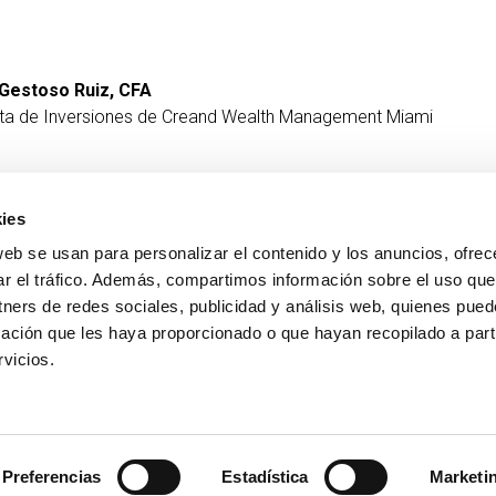
Gestoso Ruiz, CFA
sta de Inversiones de Creand Wealth Management Miami
ies
web se usan para personalizar el contenido y los anuncios, ofrec
CONTACTO
MÁS CREAND
ar el tráfico. Además, compartimos información sobre el uso que
+376 88 88 88
Gobierno corporativ
tners de redes sociales, publicidad y análisis web, quienes pue
Actualidad
ación que les haya proporcionado o que hayan recopilado a parti
Espacio Prensa
vicios.
Preferencias
Estadística
Marketi