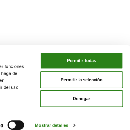
Permitir todas
er funciones
NUESTRO GRUPO
 haga del
o
Creand Crèdit Andorrà
Permitir la selección
den
Creand Wealth Management España
r del uso
Creand Wealth & Securities Luxemburgo
Denegar
Creand Wealth Management EE. UU.
ng
Mostrar detalles