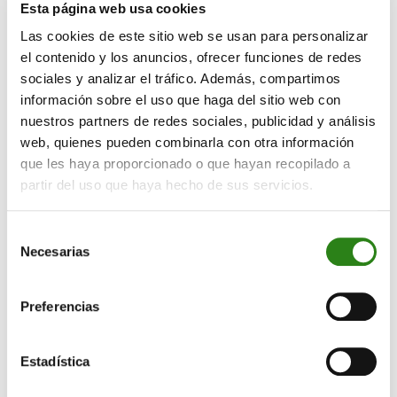
Esta página web usa cookies
corporativa de
“algún banco privado independiente
con entre 200 y 800 millones
en activos”. Una
Las cookies de este sitio web se usan para personalizar
operación de tamaño similar a la que llevó a cabo con
el contenido y los anuncios, ofrecer funciones de redes
GBS Finance. El CEO de Creand avanza que ya está
sociales y analizar el tráfico. Además, compartimos
contemplada una inyección de capital interna desde la
información sobre el uso que haga del sitio web con
nuestros partners de redes sociales, publicidad y análisis
matriz para dar pulmón financiero a Banco Alcalá en
web, quienes pueden combinarla con otra información
caso de volver a salir de compras.
que les haya proporcionado o que hayan recopilado a
En un entorno de mercado donde los principales rivales
partir del uso que haya hecho de sus servicios.
americanos, suizos y europeos están centrándose en
los ultrarricos y los milmillonarios, Cornella afianza la
Selección
apuesta del grupo andorrano por dar servicio a los
Necesarias
de
clientes de 1 a 10 millones de euros, “nuestro punto
consentimiento
fuerte”. Un nicho donde considera “hay mercado para
Preferencias
todos”.
La marca Andorra
Estadística
El ejecutivo saca pecho cuando se menciona la marca