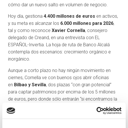
cómo dar un nuevo salto en volumen de negocio.
Hoy día, gestiona
4.400 millones de euros
en activos,
y su meta es alcanzar los
6.000 millones para 2026
,
tal y como reconoce
Xavier Cornella
, consejero
delegado de Creand, en una entrevista con EL
ESPAÑOL-Invertia. La hoja de ruta de Banco Alcalá
contempla dos escenarios: crecimiento orgánico e
inorgánico.
Aunque a corto plazo no hay ningún movimiento en
ciernes, Cornella ve con buenos ojos abrir oficinas
en
Bilbao y Sevilla
, dos plazas “con gran potencial”
para captar patrimonios por encima de los 5 millones
de euros, pero donde sólo entrarán “si encontramos la
persona o el equipo adecuado”. Por ahora, su
presencia se limita a Madrid, Barcelona y Valencia.
La segunda de las vías sería una potencial adquisición