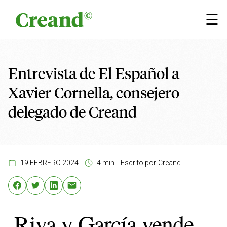
Saltar al contenido
×
☰
Entrevista de El Español a
Xavier Cornella, consejero
delegado de Creand
19 FEBRERO 2024
4 min
Escrito por
Creand
Riva y García vende