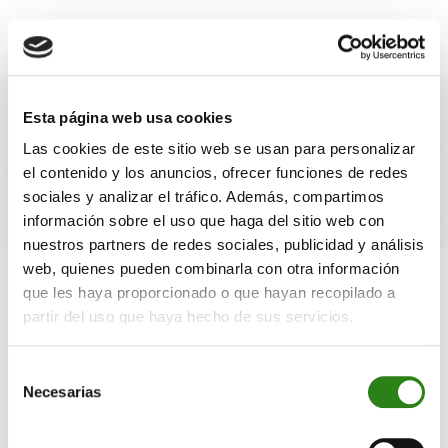
Saltar al contenido
×
☰
Esta página web usa cookies
Entrevista a Ignacio Fonseca a
Las cookies de este sitio web se usan para personalizar
Funds People
el contenido y los anuncios, ofrecer funciones de redes
sociales y analizar el tráfico. Además, compartimos
información sobre el uso que haga del sitio web con
nuestros partners de redes sociales, publicidad y análisis
web, quienes pueden combinarla con otra información
18 ABRIL 2024
1 min
Escrito por
Creand
que les haya proporcionado o que hayan recopilado a
partir del uso que haya hecho de sus servicios.
Corporativo
Selección
Necesarias
de
consentimiento