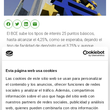
El BCE sube los tipos de interés 25 puntos básicos,
hasta alcanzar el 4,25%, como se esperaba, dejando el
tipo de facilidad de depósito en el 3,75% y, aunque
reconoce que la inflación ha bajado, insiste en su
convencimiento de que seguirá alta durante bastante
tiempo, con lo que da a entender que podría haber más
subidas de tipos después del verano. Sin embargo, se
Esta página web usa cookies
percibe cierto cambio en el lenguaje utilizado por el
Las cookies de este sitio web se usan para personalizar
BCE en la reunión de junio y en la de ahora. En la
el contenido y los anuncios, ofrecer funciones de redes
anterior, señalaban que los tipos se elevarían a niveles
sociales y analizar el tráfico. Además, compartimos
suficientemente restrictivos como para llegar a una
información sobre el uso que haga del sitio web con
inflación del 2%, en esta ocasión ha señalado que los
nuestros partners de redes sociales, publicidad y análisis
tipos se fijarán en niveles suficientemente restrictivos,
web, quienes pueden combinarla con otra información