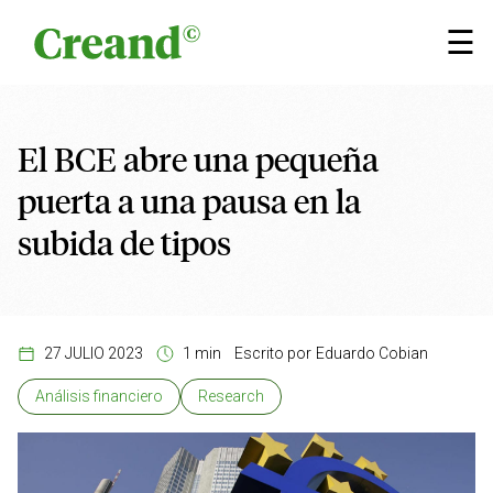
Saltar al contenido
×
☰
El BCE abre una pequeña
puerta a una pausa en la
subida de tipos
27 JULIO 2023
1 min
Escrito por
Eduardo Cobian
Análisis financiero
Research