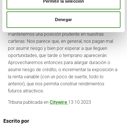
Permitir la selección
a las subidas de precios. Pero, de otro lado, debemos
ser más exigentes que antes con los activos de riesgo
Denegar
– carece de sentido asumirlo, si van a darnos poco
más que un fondo monetario. Es por ello que
mantenemos una posición prudente en nuestras
carteras. Nos parece que, en general, nos pagan mal
por asumir riesgo y bien por esperar a que lleguen
oportunidades, que tarde o temprano aparecerán.
Aprovecharemos entonces para alargar duración o
asumir riesgo de crédito, o incrementar la exposición a
la renta variable (con un poco de suerte, todo lo
anterior), que nos permita construir rendimientos
futuros atractivos.
Tribuna publicada en
Citywire
13.10.2023
Escrito por