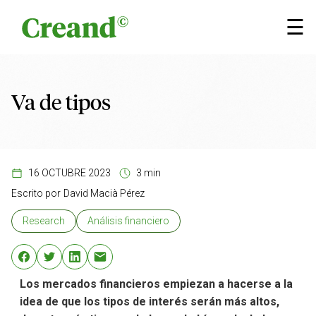
Saltar al contenido
×
☰
Va de tipos
16 OCTUBRE 2023
3 min
Escrito por
David Macià Pérez
Research
Análisis financiero
Los mercados financieros empiezan a hacerse a la
idea de que los tipos de interés serán más altos,