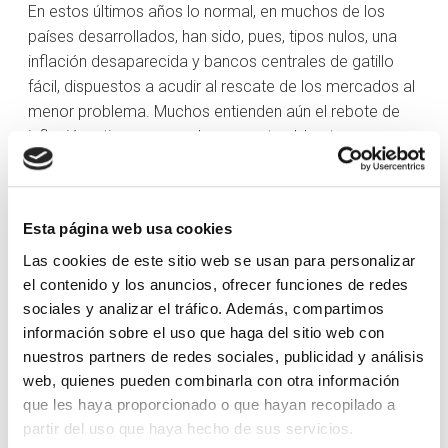
En estos últimos años lo normal, en muchos de los
países desarrollados, han sido, pues, tipos nulos, una
inflación desaparecida y bancos centrales de gatillo
fácil, dispuestos a acudir al rescate de los mercados al
menor problema. Muchos entienden aún el rebote de
inflación y tipos como algo coyuntural, hasta que
volvamos a tiempos previos, a no muy tardar. Sin
embargo, conviene recordar que, mientras los
inversores sean humanos (con permiso de la
Esta página web usa cookies
inteligencia artificial), nuestro cerebro tenderá a
Las cookies de este sitio web se usan para personalizar
extrapolar el pasado reciente para imaginar el futuro.
el contenido y los anuncios, ofrecer funciones de redes
Es uno más de los sesgos cognitivos que distorsionan
sociales y analizar el tráfico. Además, compartimos
como percibimos la realidad y que condicionan nuestro
información sobre el uso que haga del sitio web con
proceso de inversión.
nuestros partners de redes sociales, publicidad y análisis
Haremos muy mal si no entendemos que la próxima
web, quienes pueden combinarla con otra información
década va a ser muy distinta a la anterior. La inflación
que les haya proporcionado o que hayan recopilado a
muy probablemente se estabilizará en niveles por
partir del uso que haya hecho de sus servicios.