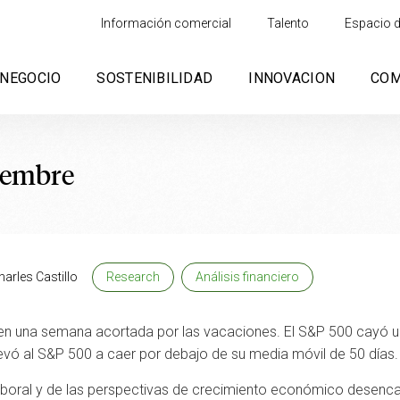
Información comercial
Talento
Espacio d
NEGOCIO
SOSTENIBILIDAD
INNOVACION
CO
iembre
harles Castillo
Research
Análisis financiero
n una semana acortada por las vacaciones. El S&P 500 cayó un 
evó al S&P 500 a caer por debajo de su media móvil de 50 días.
aboral y de las perspectivas de crecimiento económico desenca