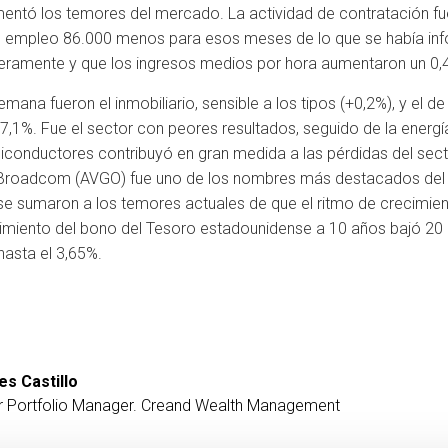
mentó los temores del mercado. La actividad de contratación f
on el empleo 86.000 menos para esos meses de lo que se había i
eramente y que los ingresos medios por hora aumentaron un 0,4
mana fueron el inmobiliario, sensible a los tipos (+0,2%), y el 
,1%. Fue el sector con peores resultados, seguido de la energía
emiconductores contribuyó en gran medida a las pérdidas del sec
roadcom (AVGO) fue uno de los nombres más destacados del se
se sumaron a los temores actuales de que el ritmo de crecimien
rendimiento del bono del Tesoro estadounidense a 10 años bajó 20
hasta el 3,65%.
es Castillo
r Portfolio Manager. Creand Wealth Management