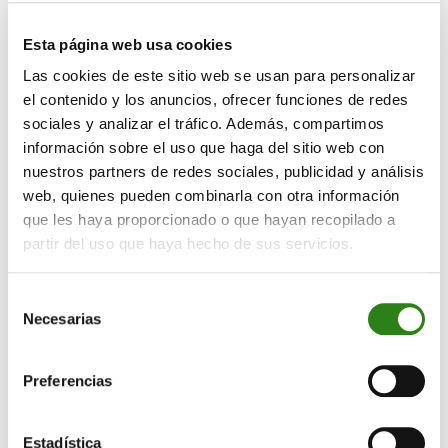
trimestralmente, mientras que en los fondos
tradicionales suelen permitir a los inversores retirar su
Esta página web usa cookies
dinero diariamente, lo que puede ser visto como un
Las cookies de este sitio web se usan para personalizar
inconveniente para los inversores que necesitan
el contenido y los anuncios, ofrecer funciones de redes
acceso rápido a sus inversiones. No obstante, también
sociales y analizar el tráfico. Además, compartimos
puede suceder lo contrario: que se conviertan en una
información sobre el uso que haga del sitio web con
oportunidad que permita a los gestores de FIL
nuestros partners de redes sociales, publicidad y análisis
implementar estrategias de inversión a más largo
web, quienes pueden combinarla con otra información
plazo. Además, en mercados bajistas, los fondos de
que les haya proporcionado o que hayan recopilado a
inversión libre pueden reducir rápidamente su
partir del uso que haya hecho de sus servicios.
exposición y aprovechar caídas de precios para invertir
con liquidez adicional. Una estrategia que permite
Selección
maximizar beneficios sin incrementar
Necesarias
de
significativamente la volatilidad del fondo. Lo que sí
consentimiento
tienen en común ambos tipos de fondos es que los dos
Preferencias
son traspasables.
Merece la pena mencionar el requisito de inversión
Estadística