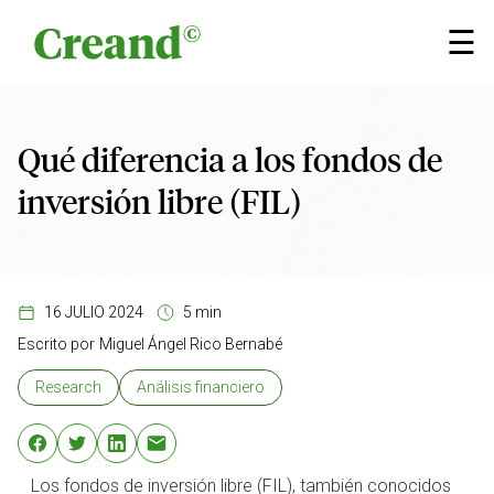
Saltar al contenido
×
☰
Qué diferencia a los fondos de
inversión libre (FIL)
16 JULIO 2024
5 min
Escrito por
Miguel Ángel Rico Bernabé
Research
Análisis financiero
Los fondos de inversión libre (FIL), también conocidos