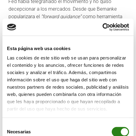
Fed había telegrafiado el movimiento y no quiso
decepcionar a los mercados. Desde que Bernanke
popularizara el
“forward guidance”
como herramienta
de política monetaria, los bancos centrales hacen uso
exhaustivo de la misma, y Powell no quiso restarse
credibilidad. Sin embargo, parece difícil que los
recortes de tipos sigan el ritmo previsto por el
Esta página web usa cookies
organismo en su anterior reunión. La economía
Las cookies de este sitio web se usan para personalizar
americana sigue extraordinariamente sólida, y los
el contenido y los anuncios, ofrecer funciones de redes
recortes impositivos que promete Trump deberían si no
sociales y analizar el tráfico. Además, compartimos
acelerar, como mínimo apuntalar el crecimiento actual.
información sobre el uso que haga del sitio web con
Además, la agenda del republicano es netamente
nuestros partners de redes sociales, publicidad y análisis
inflacionista. Así pues, Powell deberá sopesar muy bien
web, quienes pueden combinarla con otra información
si sigue recortando el tipo de interés de referencia, lo
que les haya proporcionado o que hayan recopilado a
que, en caso de suceder, creemos que tiene poco
partir del uso que haya hecho de sus servicios.
recorrido ya.
Selección
El otro tema candente ayer era la convivencia con
Necesarias
de
Trump hasta que expire el mandato actual en mayo del