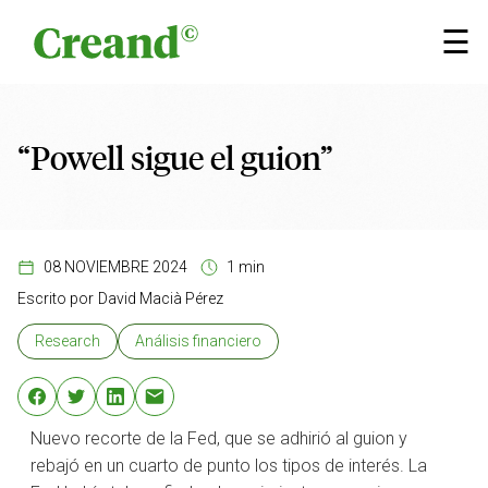
Saltar al contenido
×
☰
“Powell sigue el guion”
08 NOVIEMBRE 2024
1 min
Escrito por
David Macià Pérez
Research
Análisis financiero
Nuevo recorte de la Fed, que se adhirió al guion y
rebajó en un cuarto de punto los tipos de interés. La