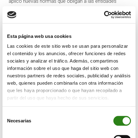
aplicó nuevas normas que obligan a las entidades
extranjeras a solicitar permiso para exportar galio y
germanio.
El jueves, el dato de empleo ADP y el índice ISM no
manufacturero de junio, mejores de lo esperado,
Esta página web usa cookies
provocaron una fuerte subida de los rendimientos del
Las cookies de este sitio web se usan para personalizar
Tesoro. El aumento de los tipos avivó la preocupación
el contenido y los anuncios, ofrecer funciones de redes
por las valoraciones en el mercado bursátil, ya que los
sociales y analizar el tráfico. Además, compartimos
participantes consideraron la posibilidad de que la Fed
información sobre el uso que haga del sitio web con
fuera más agresiva de lo esperado con sus medidas de
nuestros partners de redes sociales, publicidad y análisis
endurecimiento. Se ha consolidado una subida de tipos
web, quienes pueden combinarla con otra información
de 25 puntos básicos en julio, al tiempo que han
que les haya proporcionado o que hayan recopilado a
partir del uso que haya hecho de sus servicios.
aumentado las expectativas de subidas en futuras
reuniones.
Selección
Sin embargo, los rendimientos retrocedieron desde sus
Necesarias
de
niveles máximos del viernes, después de que el informe
consentimiento
sobre la situación del empleo de junio indicara que las