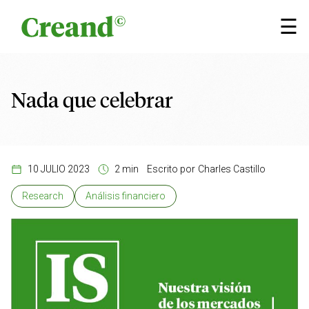
Saltar al contenido
×
☰
Nada que celebrar
10 JULIO 2023
2 min
Escrito por
Charles Castillo
Research
Análisis financiero