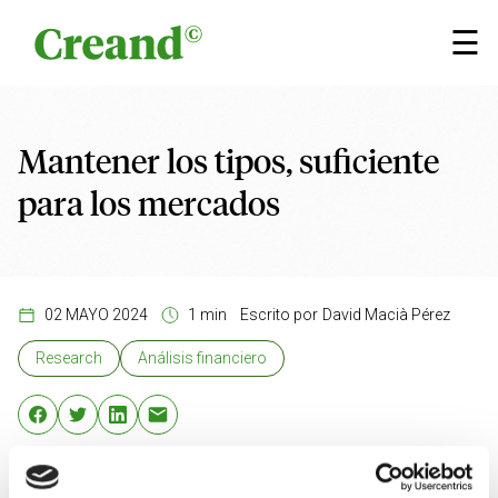
Saltar al contenido
×
☰
Mantener los tipos, suficiente
para los mercados
02 MAYO 2024
1 min
Escrito por
David Macià Pérez
Research
Análisis financiero
Sin cambios en los tipos oficiales (nadie imaginaba
otra cosa), la atención estaba centrada ayer en el