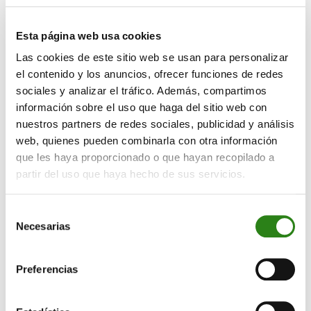
mensaje que daría Powell, y hubo cierto alivio al
comprobar que a pesar de que los datos de inflación
Esta página web usa cookies
no acompañan en absoluto, la Fed no contempla subir
Las cookies de este sitio web se usan para personalizar
más los tipos de interés, al menos de momento.
el contenido y los anuncios, ofrecer funciones de redes
Además, anunció que levanta el pie del acelerador en la
sociales y analizar el tráfico. Además, compartimos
reducción del balance, lo que los inversores se
información sobre el uso que haga del sitio web con
tomaron de inicio también como buenas noticias. El
nuestros partners de redes sociales, publicidad y análisis
S&P500 rebotó con fuerza de primeras, para luego
web, quienes pueden combinarla con otra información
deshacer todo lo ganado.
que les haya proporcionado o que hayan recopilado a
partir del uso que haya hecho de sus servicios.
Causa cierta perplejidad que los inversores hayan
pasado de descontar múltiples bajadas de tipos hace
nada para ahora celebrar que la Fed no los suba más.
Selección
Necesarias
Nos sigue pareciendo que la realidad es que en EEUU,
de
inflación y crecimiento siguen siendo incompatibles
consentimiento
con una mayor flexibilidad de la política monetaria.
Preferencias
Creemos además que, de bajar tipos, muy
probablemente suceda por una desaceleración macro,