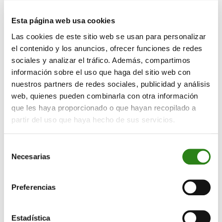
que ahora se encuentran en un nivel razonable y el cual
les resulta cómodo. Es decir, se entiende que no tienen
Esta página web usa cookies
intención de volver a bajar los tipos salvo que tengan
Las cookies de este sitio web se usan para personalizar
que intervenir por algún tipo de shock que ahora no
el contenido y los anuncios, ofrecer funciones de redes
contemplan.
sociales y analizar el tráfico. Además, compartimos
Además, el máximo organismo monetario europeo,
información sobre el uso que haga del sitio web con
parece declarar victoria sobre la inflación. Por las
nuestros partners de redes sociales, publicidad y análisis
web, quienes pueden combinarla con otra información
declaraciones de Lagarde, donde ha hecho referencia
que les haya proporcionado o que hayan recopilado a
a los hechos que provocaron una inflación más alta de
partir del uso que haya hecho de sus servicios.
lo deseado en los años anteriores, ahora es algo que
ya no les preocupa.
Selección
La apreciación del Euro vs el Dólar es el movimiento
Necesarias
de
más destacable de los activos financieros después de
consentimiento
la reunión del BCE. Dicha revalorización del Euro
Preferencias
evidencia que el discurso de la presidenta del Banco
Central ha tenido un tono de una política monetaria más
restrictiva de lo que quizá estimaba el consenso.
Estadística