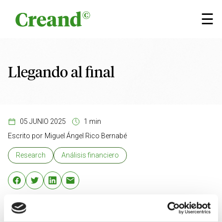
Saltar al contenido
×
☰
Llegando al final
05 JUNIO 2025
1 min
Escrito por
Miguel Ángel Rico Bernabé
Research
Análisis financiero
El BCE ha bajado los tipos al 2%, tal y como esperaba
el mercado, pero Lagarde ha dado un mensaje claro de