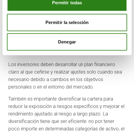
Permitir todas
ello, es una buena idea suscribirse a boletines de
noticias de confianza y tomarse el tiempo necesario
para verificar la información a la hora de invertir.
Permitir la selección
También existen sitios web y plataformas excelentes
con mucho contenido para estar actualizado tanto en
mercados financieros como en análisis de producto.
Denegar
Política de inversión
Los inversores deben desarrollar un plan financiero
claro al que ceñirse y realizar ajustes solo cuando sea
necesario debido a cambios en los objetivos
personales o en el entorno del mercado.
También es importante diversificar la cartera para
reducir la exposición a riesgos específicos y mejorar el
rendimiento ajustado al riesgo a largo plazo. La
diversificación tiene que ser eficiente: no por tener
poco importe en determinadas categorías de activo, el