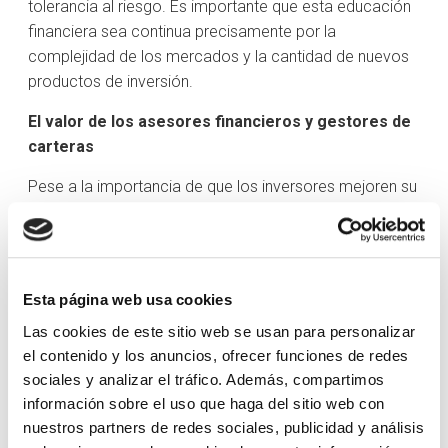
tolerancia al riesgo. Es importante que esta educación
financiera sea continua precisamente por la
complejidad de los mercados y la cantidad de nuevos
productos de inversión.
El valor de los asesores financieros y gestores de
carteras
Pese a la importancia de que los inversores mejoren su
educación financiera, es igualmente importante
reconocer el papel que desempeñamos los
profesionales de la inversión, como asesores
financieros y gestores de carteras. No solo por el
Esta página web usa cookies
conocimiento técnico, necesario para navegar por los
Las cookies de este sitio web se usan para personalizar
mercados financieros, sino porque ofrecemos una
el contenido y los anuncios, ofrecer funciones de redes
perspectiva objetiva y estratégica.
sociales y analizar el tráfico. Además, compartimos
Los asesores financieros y gestores de carteras no
información sobre el uso que haga del sitio web con
solo ayudamos a diseñar una estrategia de inversión
nuestros partners de redes sociales, publicidad y análisis