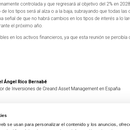
lenamente controlada y que regresará al objetivo del 2% en 2028,
de los tipos será al alza o a la baja, subrayando que todas la
señal de que no habrá cambios en los tipos de interés a lo lar
rante el próximo año.
es en los activos financieros, ya que esta reunión se percibí
l Ángel Rico Bernabé
tor de Inversiones de Creand Asset Management en España
ies
web se usan para personalizar el contenido y los anuncios, ofrec
CONTACTO
MÁS CREAND