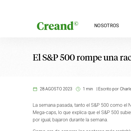
Saltar al contenido
NOSOTROS
El S&P 500 rompe una rac
28 AGOSTO 2023
1 min
|
Escrito por
Charle
La semana pasada, tanto el S&P 500 como el Na
Mega-caps, lo que explica que el S&P 500 subie
por igual, bajaron durante la semana.