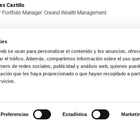
es Castillo
r Portfolio Manager. Creand Wealth Management
ies
web se usan para personalizar el contenido y los anuncios, ofrec
CONTACTO
MÁS CREAND
ar el tráfico. Además, compartimos información sobre el uso que
+376 88 88 88
Gobierno corporativ
tners de redes sociales, publicidad y análisis web, quienes pue
Actualidad
ación que les haya proporcionado o que hayan recopilado a parti
Espacio Prensa
vicios.
Preferencias
Estadística
Marketi