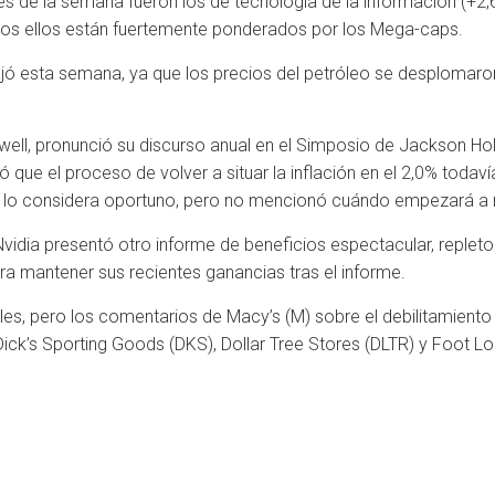
s de la semana fueron los de tecnología de la información (+2,
os ellos están fuertemente ponderados por los Mega-caps.
 bajó esta semana, ya que los precios del petróleo se desplomar
ell, pronunció su discurso anual en el Simposio de Jackson Hole.
 que el proceso de volver a situar la inflación en el 2,0% todav
 si lo considera oportuno, pero no mencionó cuándo empezará a 
 Nvidia presentó otro informe de beneficios espectacular, reple
ra mantener sus recientes ganancias tras el informe.
les, pero los comentarios de Macy’s (M) sobre el debilitamiento
ck’s Sporting Goods (DKS), Dollar Tree Stores (DLTR) y Foot Lock