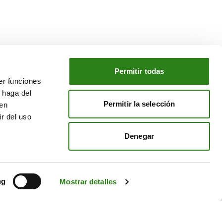
Permitir todas
er funciones
NUESTRO GRUPO
 haga del
o
Creand Crèdit Andorrà
Permitir la selección
den
Creand Wealth Management España
r del uso
Creand Wealth & Securities Luxemburgo
Denegar
Creand Wealth Management EE. UU.
ng
Mostrar detalles
Avíso Legal
Política de cookies
Política de privacidad