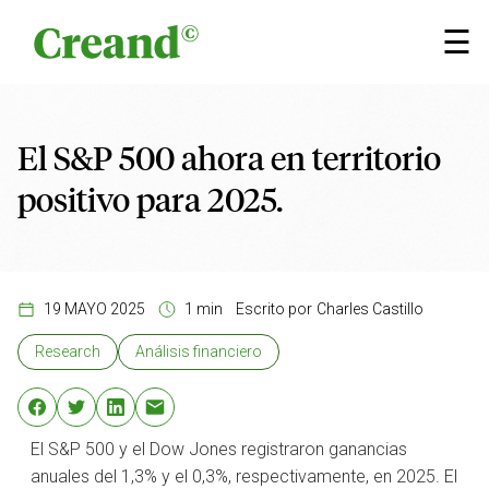
Saltar al contenido
×
☰
El S&P 500 ahora en territorio
positivo para 2025.
19 MAYO 2025
1 min
Escrito por
Charles Castillo
Research
Análisis financiero
El S&P 500 y el Dow Jones registraron ganancias
anuales del 1,3% y el 0,3%, respectivamente, en 2025. El