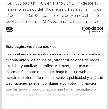
S&P 500 bajó un 17,8% en el año y un 21,4% desde su
máximo histórico del 19 de febrero hasta su mínimo del
7 de abril (4.835,04). Con el cierre del viernes, el índice
S&P 500 se sitúa un 23,2% por encima de su mínimo de
abril y un 3,2% por debajo de su máximo histórico.
La mayor atención a las empresas de gran
capitalización y a las acciones tecnológicas de gran
Esta página web usa cookies
capitalización tuvo un impacto descomunal en los
Las cookies de este sitio web se usan para personalizar
principales índices bursátiles. El ETF Vanguard Mega
el contenido y los anuncios, ofrecer funciones de redes
Cap Growth (MGK) subió un 7,2% esta semana. NVIDIA
sociales y analizar el tráfico. Además, compartimos
(NVDA) subió un 16% y Apple (AAPL) un 6,4% con
información sobre el uso que haga del sitio web con
respecto al viernes pasado.
nuestros partners de redes sociales, publicidad y análisis
Las ganancias de la semana pasada se debieron a un
web, quienes pueden combinarla con otra información
que les haya proporcionado o que hayan recopilado a
alto el fuego en la guerra comercial con China. Tanto
partir del uso que haya hecho de sus servicios.
Estados Unidos como China acordaron una reducción
de aranceles de 90 días, que entró en vigor el miércoles
pasado. Estados Unidos redujo los aranceles sobre
Selección