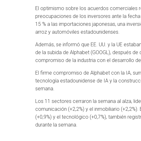
El optimismo sobre los acuerdos comerciales re
preocupaciones de los inversores ante la fecha 
15 % a las importaciones japonesas, una invers
arroz y automóviles estadounidenses.
Además, se informó que EE. UU. y la UE estaban
de la subida de Alphabet (GOOGL), después de q
compromiso de la industria con el desarrollo de 
El firme compromiso de Alphabet con la IA, sum
tecnología estadounidense de IA y la construcci
semana.
Los 11 sectores cerraron la semana al alza, lider
comunicación (+2,2%) y el inmobiliario (+2,2%). 
(+0,9%) y el tecnológico (+0,7%), también regis
durante la semana.