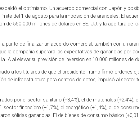
spaldó el optimismo. Un acuerdo comercial con Japón y posible
límite del 1 de agosto para la imposición de aranceles. El acue
ión de 550.000 millones de dólares en EE. UU. y la apertura de
 a punto de finalizar un acuerdo comercial, también con un ara
ue la compañía superara las expectativas de ganancias por acci
la IA al elevar su previsión de inversión en 10.000 millones de d
ado a los titulares de que el presidente Trump firmó órdenes ej
ón de infraestructura para centros de datos, impulsó al sector t
ados por el sector sanitario (+3,4%), el de materiales (+2,4%), el 
El sector financiero (+1,7%), el energético (+1,4%), el de consumo
traron sólidas ganancias. El de bienes de consumo básico (+0,0