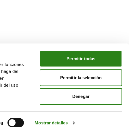
Permitir todas
er funciones
NUESTRO GRUPO
 haga del
o
Creand Crèdit Andorrà
Permitir la selección
den
Creand Wealth Management España
r del uso
Creand Wealth & Securities Luxemburgo
Denegar
Creand Wealth Management EE. UU.
ng
Mostrar detalles