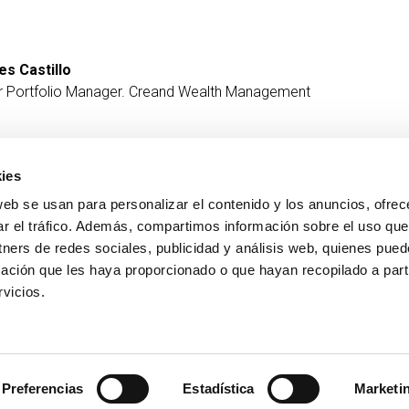
es Castillo
r Portfolio Manager. Creand Wealth Management
ies
web se usan para personalizar el contenido y los anuncios, ofrec
CONTACTO
MÁS CREAND
ar el tráfico. Además, compartimos información sobre el uso que
+376 88 88 88
Gobierno corporativ
tners de redes sociales, publicidad y análisis web, quienes pue
Actualidad
ación que les haya proporcionado o que hayan recopilado a parti
Espacio Prensa
vicios.
Preferencias
Estadística
Marketi