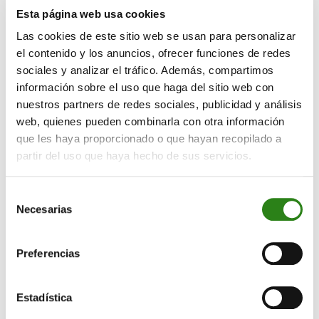
emisor, más allá de mirar simplemente el rendimiento).
Esta página web usa cookies
Pues bien, con los productos «Capital Garantizado»
Las cookies de este sitio web se usan para personalizar
pasa exactamente el mismo. Es vital tener en cuenta el
el contenido y los anuncios, ofrecer funciones de redes
emisor, puesto que el producto es «Capital Garantizado
sociales y analizar el tráfico. Además, compartimos
por el emisor», y la recuperación del dinero tras el
información sobre el uso que haga del sitio web con
vencimiento dependerá de su solvencia. Como pasa
nuestros partners de redes sociales, publicidad y análisis
también con la deuda, el rendimiento del producto de
web, quienes pueden combinarla con otra información
que les haya proporcionado o que hayan recopilado a
capital garantizado puede variar según el riesgo
partir del uso que haya hecho de sus servicios.
crediticio del emisor. Así pues, es muy importante
fijarse en el emisor del producto que nos ofrecen, y no
dejarse deslumbrar por las palabras mágicas: «Capital
Selección
Necesarias
Garantizado».
de
consentimiento
Otro factor importante a tener en cuenta es el horizonte
Preferencias
temporal. Esta tipología de productos está pensada
para que sean mantenidos hasta su vencimiento.
Aunque, en la práctica del mercado, se puede vender el
Estadística
producto antes de su vencimiento, la liquidez se