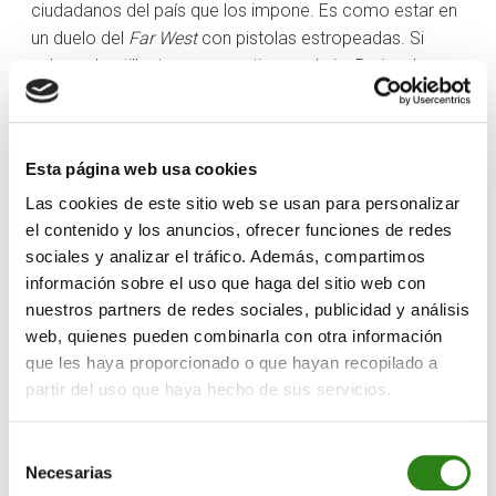
ciudadanos del país que los impone. Es como estar en
un duelo del
Far West
con pistolas estropeadas. Si
pulsas el gatillo, te pegas un tiro en el pie. Da igual que
el otro te esté apuntando antes de disparar. No te hace
más inteligente que tú también dispares: la cosa
termina con ambos en el hospital.
Esta página web usa cookies
Puede que los aranceles sean solo una técnica para
Las cookies de este sitio web se usan para personalizar
intimidar al contrario, también, y hacer que cedan a las
el contenido y los anuncios, ofrecer funciones de redes
pretensiones de Trump. De hecho, en diplomacia existe
sociales y analizar el tráfico. Además, compartimos
la “teoría del hombre loco” (en inglés suena mejor,
información sobre el uso que haga del sitio web con
“
madman theory
”): sentarse a negociar con alguien que
nuestros partners de redes sociales, publicidad y análisis
crees que puede hacer cosas irracionales (porque le
web, quienes pueden combinarla con otra información
perjudican a sí mismo, por ejemplo). No debe ser fácil,
que les haya proporcionado o que hayan recopilado a
y la tendencia a hacer concesiones es mayor. A Trump
partir del uso que haya hecho de sus servicios.
le encaja como un guante. Pero no creemos que sea
(solo) una técnica para negociar: buena parte de los
Selección
aranceles anunciados se quedarán. Por convicción
Necesarias
de