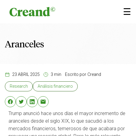
Saltar al contenido
×
☰
Aranceles
23 ABRIL 2025
3 min
Escrito por
Creand
Research
Análisis financiero
Trump anunció hace unos días el mayor incremento de
aranceles desde el siglo XIX, lo que sacudió a los
mercados financieros, temerosos de que acabara por