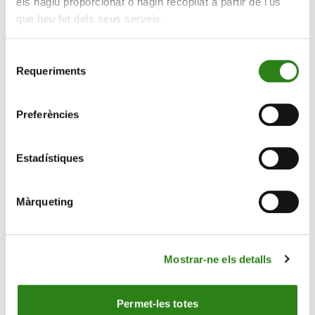
els hàgiu proporcionat o hagin recopilat a partir de l'ús
que heu fet dels seus serveis.
Selecció
Requeriments
de
consentiment
Preferències
Estadístiques
Màrqueting
Mostrar-ne els detalls
Permet-les totes