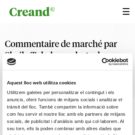
Aller au contenu
×
☰
Commentaire de marché par
Sheila Toledo, analyste des
fonds externes au Crèdit
Andorrà.
Aquest lloc web utilitza cookies
Utilitzem galetes per personalitzar el contingut i els
anuncis, oferir funcions de mitjans socials i analitzar el
trànsit del lloc. També compartim la informació sobre
28 AVRIL 2023
5 minuts
Écrit par
Creand
com feu servir el nostre lloc amb els partners de mitjans
Research
socials, de publicitat i d'anàlisis amb qui col·laborem. Al
seu torn, ells la poden combinar amb altres dades que