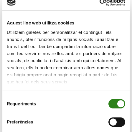
Banc et la récupération des provisions de créances ».
Ce dernier facteur est la conséquence directe de la
bonne évolution du taux de défaut. Fitch prévoit ainsi
Aquest lloc web utilitza cookies
que l’entité maintiendra la croissance de l’activité, ce qui
Utilitzem galetes per personalitzar el contingut i els
lui permettra de continuer à développer la génération
anuncis, oferir funcions de mitjans socials i analitzar el
de revenus pour compenser de futures baisses des
trànsit del lloc. També compartim la informació sobre
taux.
com feu servir el nostre lloc amb els partners de mitjans
Fitch souligne également dans son évaluation la
socials, de publicitat i d'anàlisis amb qui col·laborem. Al
capitalisation de la banque « avec des ratios
seu torn, ells la poden combinar amb altres dades que
satisfaisants et au-dessus de ceux légalement exigés »,
els hàgiu proporcionat o hagin recopilat a partir de l'ús
ainsi que la grande liquidité et sa bonne gestion de la
que heu fet dels seus serveis.
part de la banque. L’organisme d’évaluation consigne
également la contribution de l’entité à l’économie du
Selecció
pays et au réseau d’entreprises, qui se traduit par les
Requeriments
de
meilleurs ratios d’investissements de crédit sur la place
consentiment
financière d’Andorre.
Preferències
Le rapport de Fitch réitère une question déjà abordée