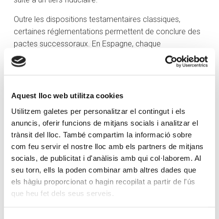
Outre les dispositions testamentaires classiques,
certaines réglementations permettent de conclure des
pactes successoraux. En Espagne, chaque
communauté autonome possédant son propre
système de succession le prévoit. Il s’agit de contrats
successoraux de désignation d’héritiers et d’attribution
de biens présents, avec une éventuelle réserve de biens
Aquest lloc web utilitza cookies
déterminés. Ainsi, l’héritage est anticipé, ce qui permet
Utilitzem galetes per personalitzar el contingut i els
de planifier la fiscalité, qui est connue aujourd’hui, mais
anuncis, oferir funcions de mitjans socials i analitzar el
qui pourrait changer demain.
trànsit del lloc. També compartim la informació sobre
com feu servir el nostre lloc amb els partners de mitjans
Une planification successorale réussie peut parfois
socials, de publicitat i d'anàlisis amb qui col·laborem. Al
nécessiter l’intégration de dispositions testamentaires
seu torn, ells la poden combinar amb altres dades que
avec d’autres actes juridiques, tels que des donations,
els hàgiu proporcionat o hagin recopilat a partir de l'ús
qui peuvent être très variées.
que heu fet dels seus serveis.
En outre, les dispositions testamentaires peuvent être
complétées par d’autres documents, comme les