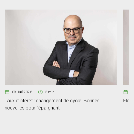
08 Juil 2026
3 min
07
Taux d’intérêt : changement de cycle. Bonnes
Elon 
nouvelles pour l’épargnant