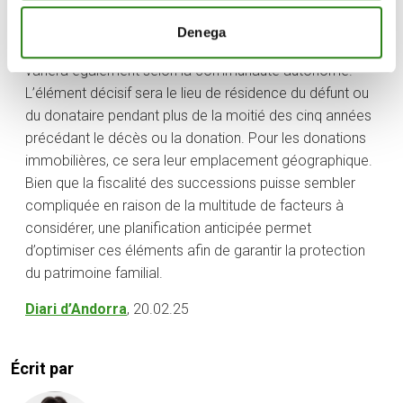
Et si nous nous limitons au territoire espagnol, la
Denega
réglementation fiscale en matière de succession
variera également selon la communauté autonome.
L’élément décisif sera le lieu de résidence du défunt ou
du donataire pendant plus de la moitié des cinq années
précédant le décès ou la donation. Pour les donations
immobilières, ce sera leur emplacement géographique.
Bien que la fiscalité des successions puisse sembler
compliquée en raison de la multitude de facteurs à
considérer, une planification anticipée permet
d’optimiser ces éléments afin de garantir la protection
du patrimoine familial.
Diari d’Andorra
, 20.02.25
Écrit par