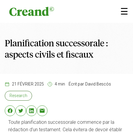
Aller au contenu
×
☰
Planification successorale :
aspects civils et fiscaux
21 FÉVRIER 2025
4 min
Écrit par
David Bescós
Research
Toute planification successorale commence par la
rédaction d’un testament. Cela évitera de devoir établir