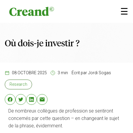
Aller au contenu
×
☰
Où dois-je investir ?
08 OCTOBRE 2025
3 min
Écrit par
Jordi Sogas
Research
De nombreux collègues de profession se sentiront
concernés par cette question – en changeant le sujet
de la phrase, évidemment.