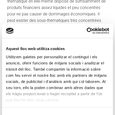
thématique en elle-même dispose de suffisamment de
produits financiers assez liquides et peu concentrés
pour ne pas causer de dommages économiques. Il
peut exister des sous-thématiques très concentrées
dans des secteurs et quelques compagnies seulement.
Si la conjoncture économique n’est pas positive à un
moment donné, et qu’une entreprise connaît des
moments difficiles en matière d’évaluation ou d’activité,
Aquest lloc web utilitza cookies
cela pourrait toucher directement et négativement les
Utilitzem galetes per personalitzar el contingut i els
autres compagnies du secteur, car le niveau de
anuncis, oferir funcions de mitjans socials i analitzar el
corrélation entre elles est très élevé.
trànsit del lloc. També compartim la informació sobre
com feu servir el nostre lloc amb els partners de mitjans
Enfin, la
sélection
joue aussi un grand rôle.
socials, de publicitat i d'anàlisis amb qui col·laborem. Al
L’investissement thématique ne trouve pas
seu torn, ells la poden combinar amb altres dades que
naturellement sa place dans de nombreux portefeuilles,
els hàgiu proporcionat o hagin recopilat a partir de l'ús
car beaucoup d’investisseurs pensent uniquement et
que heu fet dels seus serveis.
exclusivement à des compagnies individuelles, à
certaines régions et/ou catégories d’actifs. Nous
endossons alors la casquette de professeur, car nous
Selecció