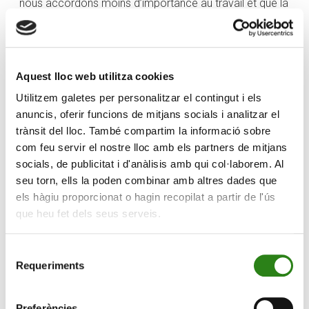
nous accordons moins d’importance au travail et que la
devise qui nous représenterait le mieux serait similaire à
« travailler pour vivre et non vivre pour travailler ».
Cependant, ce que ces experts ne disent pas, c’est à
quel point la conciliation de la vie avec le travail peut
Aquest lloc web utilitza cookies
être importante pour nous. Vivre tout en travaillant.
Utilitzem galetes per personalitzar el contingut i els
anuncis, oferir funcions de mitjans socials i analitzar el
Nous recherchons des entreprises qui contribuent au
trànsit del lloc. També compartim la informació sobre
progrès économique, mais aussi au progrès social. Des
com feu servir el nostre lloc amb els partners de mitjans
entreprises résolument engagées dans la formation de
socials, de publicitat i d'anàlisis amb qui col·laborem. Al
leur personnel. Et conscientes de leur impact sur le
seu torn, ells la poden combinar amb altres dades que
territoire. Nous ne sommes pas une génération qui ne
els hàgiu proporcionat o hagin recopilat a partir de l'ús
veut pas travailler : nous sommes une génération qui
que heu fet dels seus serveis.
veut avoir la conviction de travailler pour quelque chose
de plus que de l’argent.
Selecció
Dès le plus jeune âge, on nous présente des études
Requeriments
de
orientées vers la réussite et s’achevant par l’université.
consentiment
Mais au terme de ce parcours, que se passe-t-il ?
Preferències