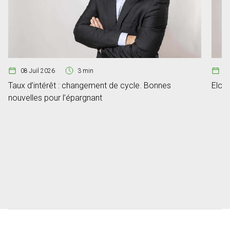
08 Juil 2026
3 min
07
Taux d’intérêt : changement de cycle. Bonnes
Elon 
nouvelles pour l’épargnant