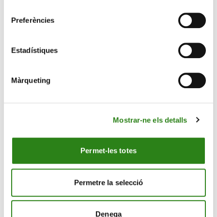
consentiment
Preferències
Estadístiques
Màrqueting
28 Gen. 2026
2 min
Mostrar-ne els detalls
Creand Fundació organitza una conferència sobre
oncologia i el futur del tractament del càncer
Permet-les totes
Permetre la selecció
Denega