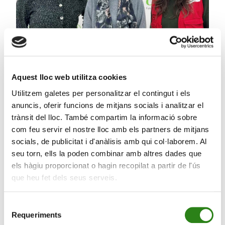
Aquest lloc web utilitza cookies
Utilitzem galetes per personalitzar el contingut i els
anuncis, oferir funcions de mitjans socials i analitzar el
09 Febr. 2026
3 min
trànsit del lloc. També compartim la informació sobre
Creand Fundació incrementa un 32% l’ajut a la
com feu servir el nostre lloc amb els partners de mitjans
Creu Roja Andorrana i a Càritas Andorrana el 2025
socials, de publicitat i d'anàlisis amb qui col·laborem. Al
seu torn, ells la poden combinar amb altres dades que
els hàgiu proporcionat o hagin recopilat a partir de l'ús
que heu fet dels seus serveis.
Selecció
Requeriments
de