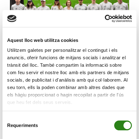
Aquest lloc web utilitza cookies
Utilitzem galetes per personalitzar el contingut i els
anuncis, oferir funcions de mitjans socials i analitzar el
trànsit del lloc. També compartim la informació sobre
30 Gen. 2025
2 min
com feu servir el nostre lloc amb els partners de mitjans
Set esquiadors representen Andorra als
socials, de publicitat i d'anàlisis amb qui col·laborem. Al
Campionats del Món d’esquí alpí de Saalbach
seu torn, ells la poden combinar amb altres dades que
els hàgiu proporcionat o hagin recopilat a partir de l'ús
que heu fet dels seus serveis.
Selecció
Requeriments
de
consentiment