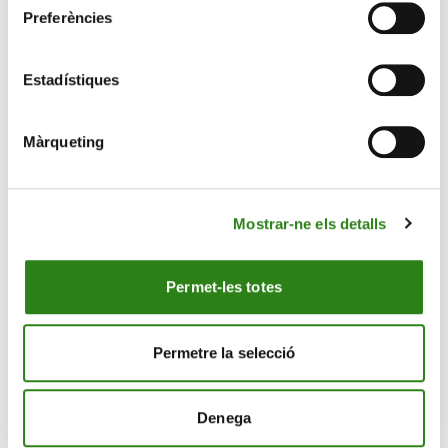
Preferències
Estadístiques
Màrqueting
Mostrar-ne els detalls
17 Oct. 2024
3 min
Verdú: “Prendrem una decisió objectiva amb els
professionals per saber si correm a Sölden”
Permet-les totes
Permetre la selecció
Denega