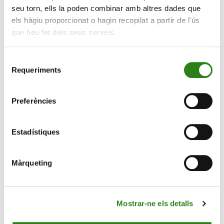
seu torn, ells la poden combinar amb altres dades que
els hàgiu proporcionat o hagin recopilat a partir de l'ús
que heu fet dels seus serveis.
Selecció
Requeriments
de
consentiment
07 Ag. 2025
2 min
Preferències
Scale Lab de Creand inverteix en Pack2Earth,
l’alternativa compostable a l’empaquetat de
plàstic
Estadístiques
Màrqueting
Mostrar-ne els detalls