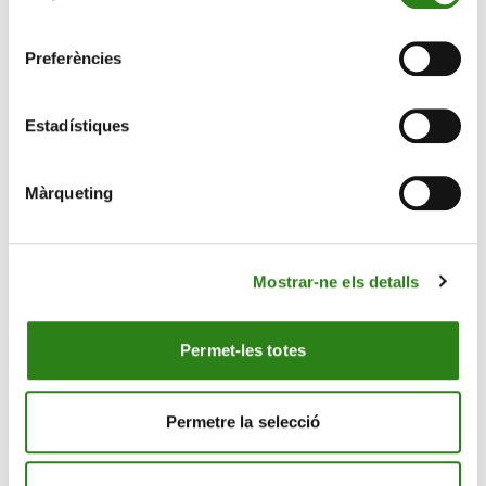
consentiment
Preferències
Estadístiques
Màrqueting
12 Des. 2025
2 min
L’impacte de la IA en l’economia i els riscos
Mostrar-ne els detalls
d’invertir en plena revolució tecnològica
Permet-les totes
Permetre la selecció