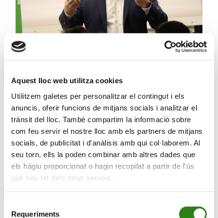
Aquest lloc web utilitza cookies
Utilitzem galetes per personalitzar el contingut i els
anuncis, oferir funcions de mitjans socials i analitzar el
19 Març 2026
2 min
trànsit del lloc. També compartim la informació sobre
com feu servir el nostre lloc amb els partners de mitjans
El cas Tiffany & Co: diferenciar-se o desaparèixer
socials, de publicitat i d'anàlisis amb qui col·laborem. Al
seu torn, ells la poden combinar amb altres dades que
els hàgiu proporcionat o hagin recopilat a partir de l'ús
que heu fet dels seus serveis.
Selecció
Requeriments
de