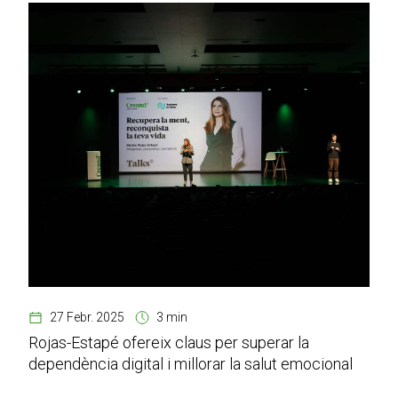
27 Febr. 2025
3 min
Rojas-Estapé ofereix claus per superar la
dependència digital i millorar la salut emocional