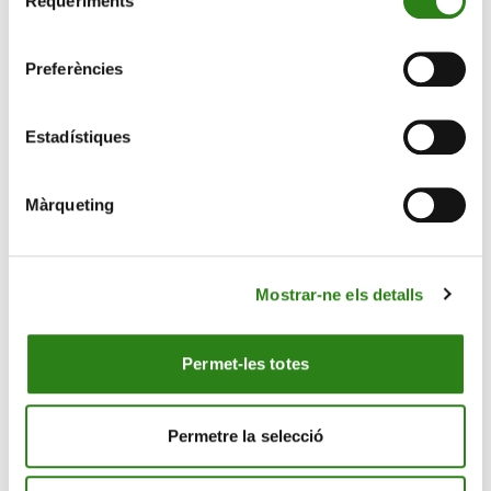
Requeriments
de
consentiment
Preferències
Estadístiques
Màrqueting
16 Nov. 2023
3 min
‘La disrupció dels sectors tradicionals’, a càrrec
Mostrar-ne els detalls
de Sara Werner, de Cocunat, i de l’emprenedor
Pepe Agell
Permet-les totes
Permetre la selecció