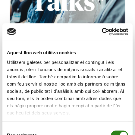
Aquest lloc web utilitza cookies
Utilitzem galetes per personalitzar el contingut i els
05 Març 2024
2 min
anuncis, oferir funcions de mitjans socials i analitzar el
Masterclass sobre la start-up Fashiop a càrrec de
trànsit del lloc. També compartim la informació sobre
Creand Crèdit Andorrà i l’IESE
com feu servir el nostre lloc amb els partners de mitjans
socials, de publicitat i d'anàlisis amb qui col·laborem. Al
seu torn, ells la poden combinar amb altres dades que
els hàgiu proporcionat o hagin recopilat a partir de l'ús
que heu fet dels seus serveis.
Selecció