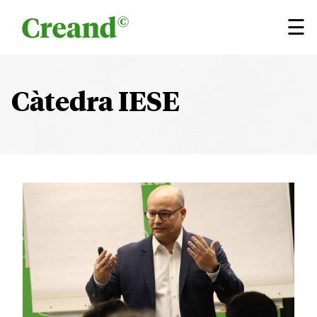
Vés al contingut
×
☰
Càtedra IESE