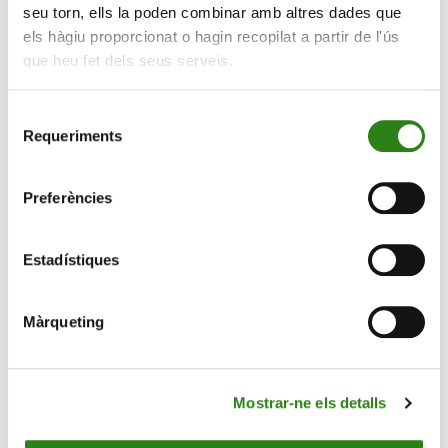
seu torn, ells la poden combinar amb altres dades que
els hàgiu proporcionat o hagin recopilat a partir de l'ús
que heu fet dels seus serveis.
Selecció
Requeriments
de
consentiment
05 Juny 2024
2 min
Preferències
La nostra petjada de carboni el 2023
Estadístiques
Màrqueting
Mostrar-ne els detalls