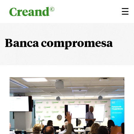
Vés al contingut
×
☰
Banca compromesa